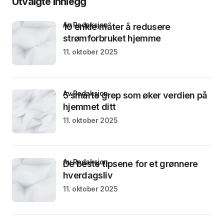
Utvalgte innlegg
av Redaksjon
10 enkle måter å redusere
strømforbruket hjemme
11. oktober 2025
av Redaksjon
5 smarte grep som øker verdien på
hjemmet ditt
11. oktober 2025
av Redaksjon
De beste tipsene for et grønnere
hverdagsliv
11. oktober 2025