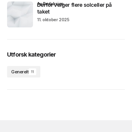
av Redaksjon
Derfor velger flere solceller på
taket
11. oktober 2025
Utforsk kategorier
Generelt
11