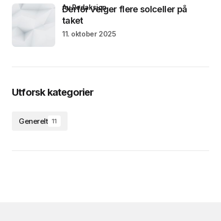
av Redaksjon
Derfor velger flere solceller på
taket
11. oktober 2025
Utforsk kategorier
Generelt
11