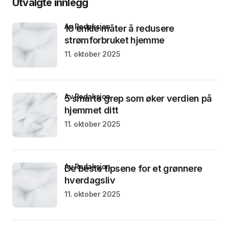
Utvalgte innlegg
av Redaksjon
10 enkle måter å redusere
strømforbruket hjemme
11. oktober 2025
av Redaksjon
5 smarte grep som øker verdien på
hjemmet ditt
11. oktober 2025
av Redaksjon
De beste tipsene for et grønnere
hverdagsliv
11. oktober 2025